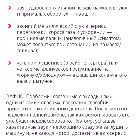
звук ударов по глиняной посуде на «холодную»
и при малых оборотах — поршни;
звонкий металлический стук в период
перегазовки, сброса газа и ускорении —
поршневые пальцы (аналогичный «симптом»
может появиться при детонации из-за масла/
топлива);
чуть приглушенное (в районе картера) или
четкое металлическое постукивание на
«горячую/холодную» — вкладыши коленчатого
вала и шатунов.
ВАЖНО! Проблемы, связанные с вкладышами —
одни из самых опасных, поскольку способны
привести к заклиниванию двигателя. После чего он
подлежит полной замене, так как ремонтировать его
уже будет нецелесообразно. Поэтому, услышав
характерные звуки,необходимо сразу же заглушить
машину и, не заводя мотор, доставить в автосервис